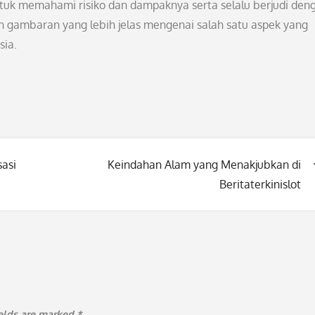
ntuk memahami risiko dan dampaknya serta selalu berjudi den
n gambaran yang lebih jelas mengenai salah satu aspek yang
sia.
sasi
Keindahan Alam yang Menakjubkan di
Beritaterkinislot
ields are marked
*