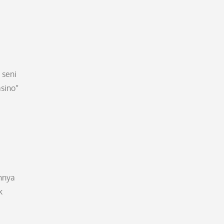
 seni
asino”
hnya
k