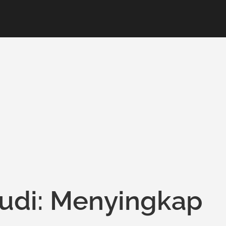
 Judi: Menyingkap