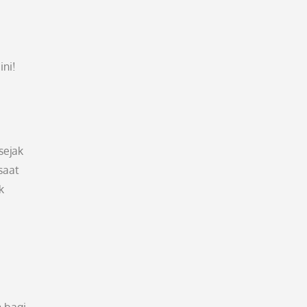
ini!
sejak
saat
k