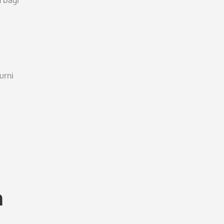
n bagi
urni
n