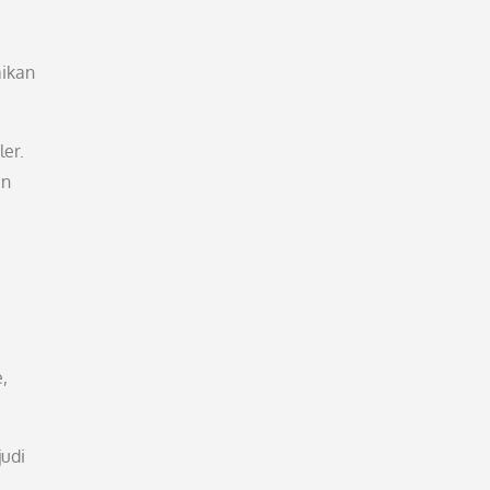
aikan
ler.
an
,
judi