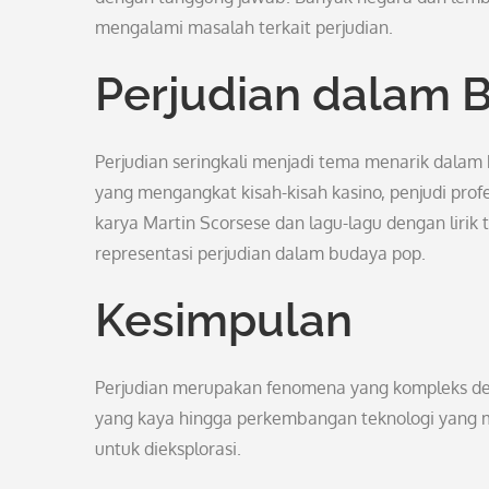
mengalami masalah terkait perjudian.
Perjudian dalam 
Perjudian seringkali menjadi tema menarik dalam b
yang mengangkat kisah-kisah kasino, penjudi profe
karya Martin Scorsese dan lagu-lagu dengan liri
representasi perjudian dalam budaya pop.
Kesimpulan
Perjudian merupakan fenomena yang kompleks de
yang kaya hingga perkembangan teknologi yang m
untuk dieksplorasi.