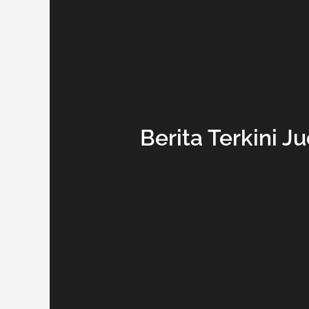
Berita Terkini 