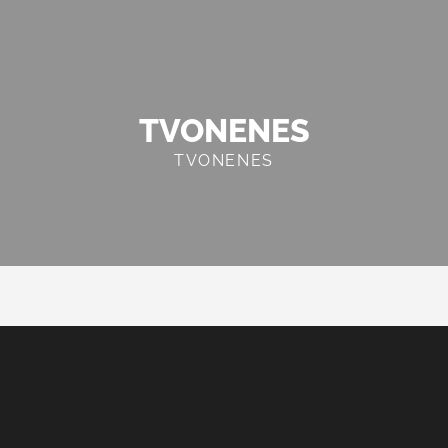
TVONENES
TVONENES