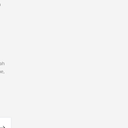
a
lah
ne,