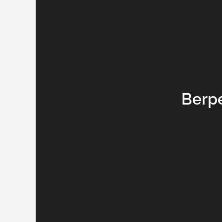
Berpe