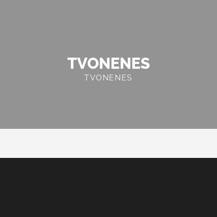
TVONENES
TVONENES