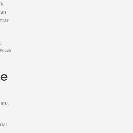
ck,
han
ntar
g
vitas
ne
aru,
rial