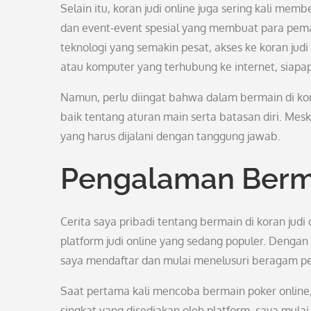
Selain itu, koran judi online juga sering kali me
dan event-event spesial yang membuat para pem
teknologi yang semakin pesat, akses ke koran jud
atau komputer yang terhubung ke internet, siapa
Namun, perlu diingat bahwa dalam bermain di kor
baik tentang aturan main serta batasan diri. Mes
yang harus dijalani dengan tanggung jawab.
Pengalaman Berma
Cerita saya pribadi tentang bermain di koran judi
platform judi online yang sedang populer. Denga
saya mendaftar dan mulai menelusuri beragam p
Saat pertama kali mencoba bermain poker online,
singkat yang disediakan oleh platform, saya mul