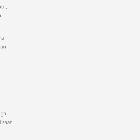
tif,
n
ra
tan
aga
 saat