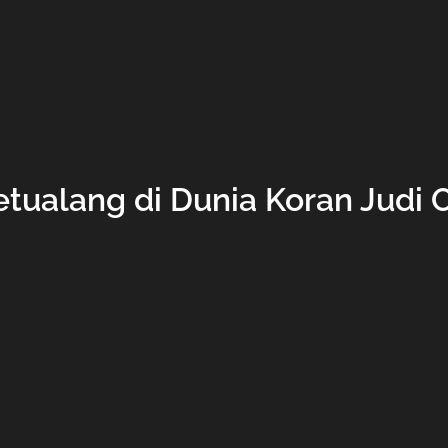
tualang di Dunia Koran Judi 