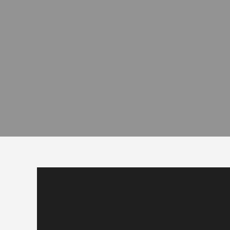
Skip
to
content