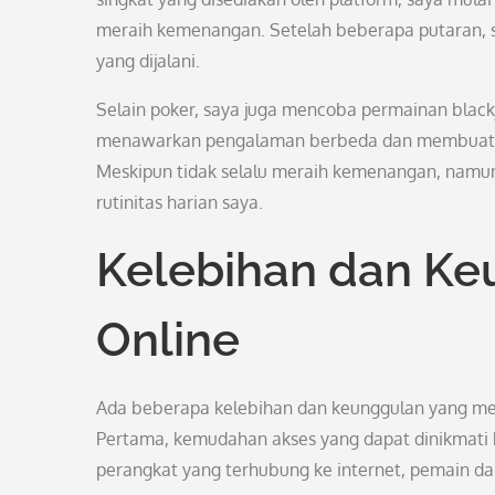
meraih kemenangan. Setelah beberapa putaran, 
yang dijalani.
Selain poker, saya juga mencoba permainan blackj
menawarkan pengalaman berbeda dan membuat say
Meskipun tidak selalu meraih kemenangan, namun
rutinitas harian saya.
Kelebihan dan Ke
Online
Ada beberapa kelebihan dan keunggulan yang memb
Pertama, kemudahan akses yang dapat dinikmati
perangkat yang terhubung ke internet, pemain dap