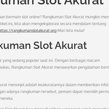
n bermain slot online? Rangkuman Slot Akurat mungkin men
rtikel ini, kita akan mengeksplorasi secara mendalam tentang
https://rangkumanslotakurat.org
Mari kita mulai!
uman Slot Akurat
ne yang sedang populer saat ini. Dengan berbagai macam
memukau, Rangkuman Slot Akurat menawarkan pengalaman ber
urat menonjol adalah keakuratannya dalam memberikan info
engan adanya rangkuman tersebut, pemain dapat memilih perm
 mereka.