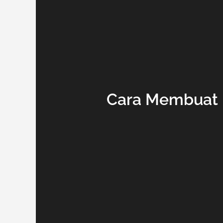
Cara Membuat 