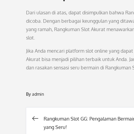
Dari ulasan di atas, dapat disimpulkan bahwa Ran
dicoba. Dengan berbagai keunggulan yang ditawar
yang ramah, Rangkuman Slot Akurat menawarka
slot.
Jika Anda mencari platform slot online yang dap
Akurat bisa menjadi pilihan terbaik untuk Anda. 
dan rasakan sensasi seru bermain di Rangkuman S
By
admin
Rangkuman Slot GG: Pengalaman Bermai
Post
yang Seru!