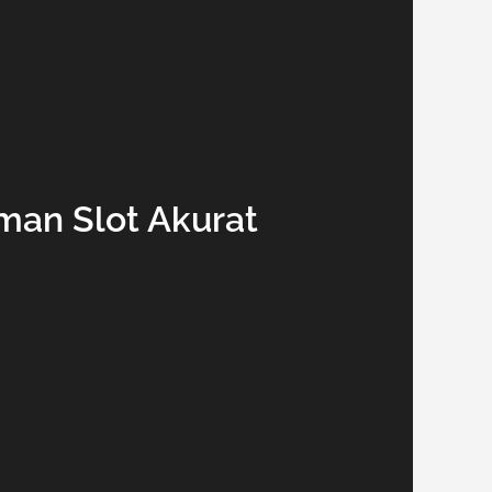
an Slot Akurat