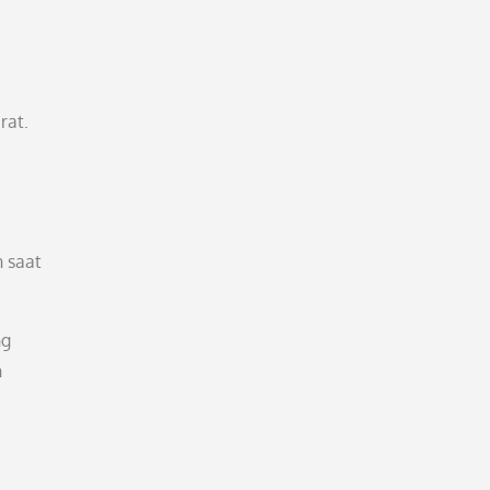
rat.
 saat
ng
n