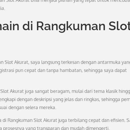
an Slot Akurat bisa menjadi pilihan yang tepat untuk mencoba
ia.
ain di Rangkuman Slo
 Slot Akurat, saya langsung terkesan dengan antarmuka yan
istrasi pun cepat dan tanpa hambatan, sehingga saya dapat
lot Akurat juga sangat beragam, mulai dari tema klasik hing
ngkapi dengan deskripsi yang jelas dan ringkas, sehingga pe
uai dengan selera mereka.
 di Rangkuman Slot Akurat juga terbilang cepat dan efisien. 
na prosesnya yang transparan dan mudah dimengerti.