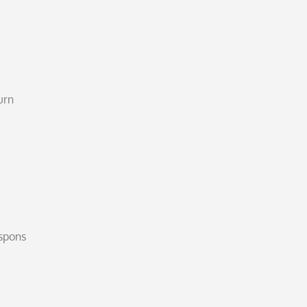
urn
spons