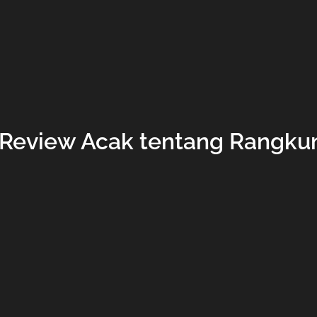
Review Acak tentang Rangkum