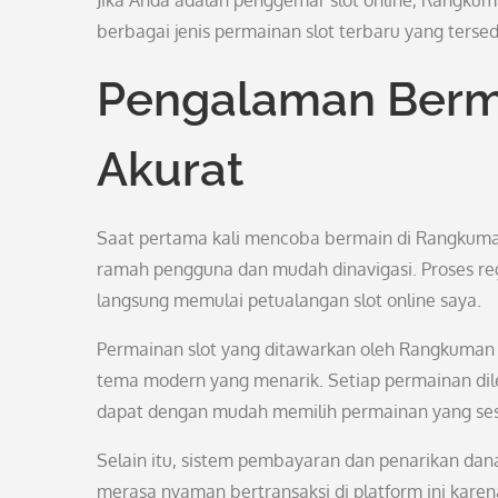
Jika Anda adalah penggemar slot online, Rangkum
berbagai jenis permainan slot terbaru yang tersed
Pengalaman Berm
Akurat
Saat pertama kali mencoba bermain di Rangkuman
ramah pengguna dan mudah dinavigasi. Proses reg
langsung memulai petualangan slot online saya.
Permainan slot yang ditawarkan oleh Rangkuman S
tema modern yang menarik. Setiap permainan dile
dapat dengan mudah memilih permainan yang ses
Selain itu, sistem pembayaran dan penarikan dana
merasa nyaman bertransaksi di platform ini kare