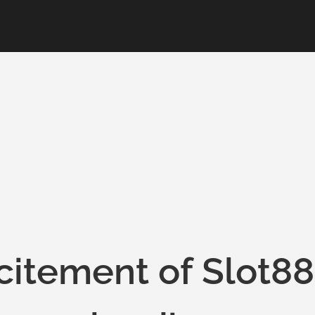
citement of Slot88