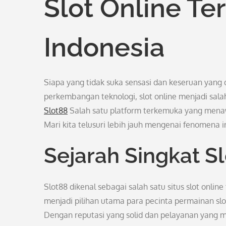
Slot Online Te
Indonesia
Siapa yang tidak suka sensasi dan keseruan yang 
perkembangan teknologi, slot online menjadi salah
Slot88
Salah satu platform terkemuka yang mena
Mari kita telusuri lebih jauh mengenai fenomena in
Sejarah Singkat S
Slot88 dikenal sebagai salah satu situs slot online
menjadi pilihan utama para pecinta permainan slo
Dengan reputasi yang solid dan pelayanan yang m