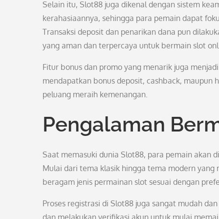
Selain itu, Slot88 juga dikenal dengan sistem ke
kerahasiaannya, sehingga para pemain dapat foku
Transaksi deposit dan penarikan dana pun dilak
yang aman dan terpercaya untuk bermain slot onl
Fitur bonus dan promo yang menarik juga menjadi
mendapatkan bonus deposit, cashback, maupun ha
peluang meraih kemenangan.
Pengalaman Berma
Saat memasuki dunia Slot88, para pemain akan di
Mulai dari tema klasik hingga tema modern yang 
beragam jenis permainan slot sesuai dengan pref
Proses registrasi di Slot88 juga sangat mudah da
dan melakukan verifikasi akun untuk mulai mema