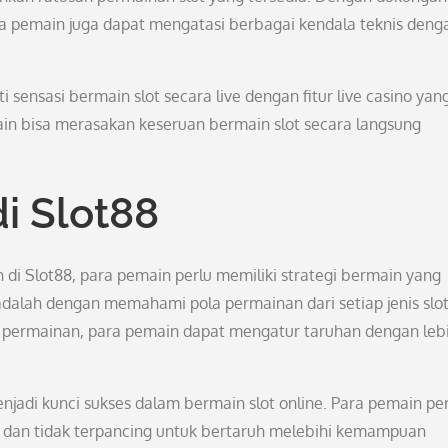
ra pemain juga dapat mengatasi berbagai kendala teknis deng
 sensasi bermain slot secara live dengan fitur live casino yan
ain bisa merasakan keseruan bermain slot secara langsung
i Slot88
i Slot88, para pemain perlu memiliki strategi bermain yang
 adalah dengan memahami pola permainan dari setiap jenis slo
 permainan, para pemain dapat mengatur taruhan dengan leb
enjadi kunci sukses dalam bermain slot online. Para pemain pe
dan tidak terpancing untuk bertaruh melebihi kemampuan