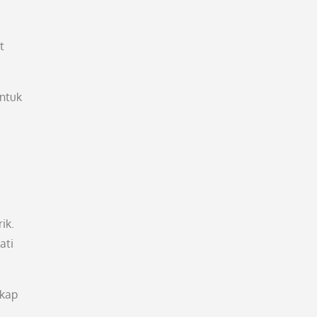
t
untuk
ik.
ati
gkap