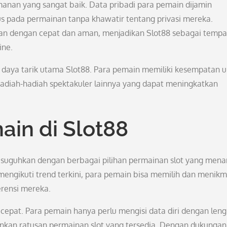
amanan yang sangat baik. Data pribadi para pemain dijamin
s pada permainan tanpa khawatir tentang privasi mereka.
ukan dengan cepat dan aman, menjadikan Slot88 sebagai tempa
ine.
 daya tarik utama Slot88. Para pemain memiliki kesempatan 
diah-hadiah spektakuler lainnya yang dapat meningkatkan
in di Slot88
suguhkan dengan berbagai pilihan permainan slot yang menar
mengikuti trend terkini, para pemain bisa memilih dan menikm
erensi mereka.
n cepat. Para pemain hanya perlu mengisi data diri dengan len
inkan ratusan permainan slot yang tersedia. Dengan dukungan