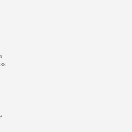
a.
88.
f.