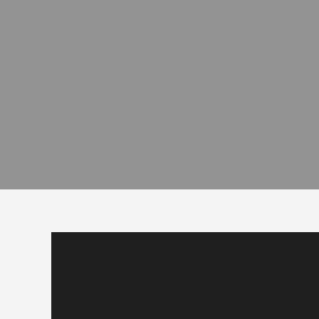
Skip
to
content