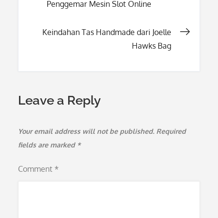
Penggemar Mesin Slot Online
navigation
Keindahan Tas Handmade dari Joelle
Hawks Bag
Leave a Reply
Your email address will not be published.
Required
fields are marked
*
Comment
*