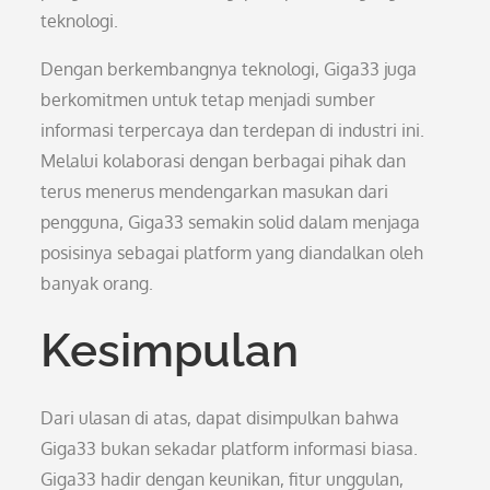
teknologi.
Dengan berkembangnya teknologi, Giga33 juga
berkomitmen untuk tetap menjadi sumber
informasi terpercaya dan terdepan di industri ini.
Melalui kolaborasi dengan berbagai pihak dan
terus menerus mendengarkan masukan dari
pengguna, Giga33 semakin solid dalam menjaga
posisinya sebagai platform yang diandalkan oleh
banyak orang.
Kesimpulan
Dari ulasan di atas, dapat disimpulkan bahwa
Giga33 bukan sekadar platform informasi biasa.
Giga33 hadir dengan keunikan, fitur unggulan,