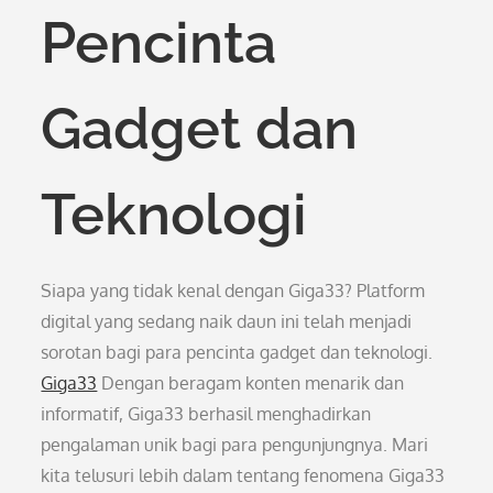
Pencinta
Gadget dan
Teknologi
Siapa yang tidak kenal dengan Giga33? Platform
digital yang sedang naik daun ini telah menjadi
sorotan bagi para pencinta gadget dan teknologi.
Giga33
Dengan beragam konten menarik dan
informatif, Giga33 berhasil menghadirkan
pengalaman unik bagi para pengunjungnya. Mari
kita telusuri lebih dalam tentang fenomena Giga33