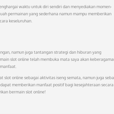
menghargai waktu untuk diri sendiri dan menyediakan momen-
ebuah permainan yang sederhana namun mampu memberikan
cara keseluruhan.
ngan, namun juga tantangan strategi dan hiburan yang
rmain slot online telah membuka mata saya akan keberagama
rmanfaat.
 slot online sebagai aktivitas iseng semata, namun juga seba
g dapat memberikan manfaat positif bagi kesejahteraan secara
kan bermain slot online!