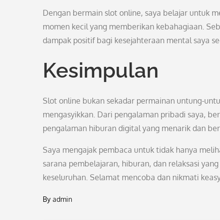
Dengan bermain slot online, saya belajar untuk 
momen kecil yang memberikan kebahagiaan. S
dampak positif bagi kesejahteraan mental saya se
Kesimpulan
Slot online bukan sekadar permainan untung-untu
mengasyikkan. Dari pengalaman pribadi saya, be
pengalaman hiburan digital yang menarik dan be
Saya mengajak pembaca untuk tidak hanya melihat
sarana pembelajaran, hiburan, dan relaksasi yan
keseluruhan. Selamat mencoba dan nikmati keasyi
By
admin