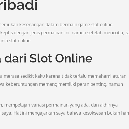
ibadi
 menemukan kesenangan dalam bermain game slot online.
keptis dengan jenis permainan ini, namun setelah mencoba, s
ia slot online.
 dari Slot Online
ya merasa sedikit kaku karena tidak terlalu memahami aturan
ahwa keberuntungan memang memiliki peran penting, namun
 mempelajari variasi permainan yang ada, dan akhirnya
 saya. Hal ini mengajarkan saya bahwa kesuksesan bukan ha