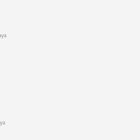
aya
nya