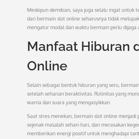
Meskipun demikian, saya juga selalu ingat untuk
dari bermain slot online seharusnya tidak melupa
mengatur modal dan waktu bermain perlu dijaga 
Manfaat Hiburan d
Online
Selain sebagai bentuk hiburan yang seru, bermain 
setelah seharian beraktivitas. Rutinitas yang mo
warna dan suara yang mengasyikkan.
Saat stres menekan, bermain slot online menjadi 
sejenak masalah sehari-hari, dan merasakan ke
memberikan energi positif untuk menghadapi tan