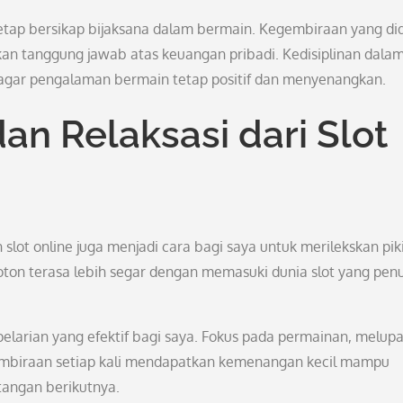
 tetap bersikap bijaksana dalam bermain. Kegembiraan yang di
kan tanggung jawab atas keuangan pribadi. Kedisiplinan dala
agar pengalaman bermain tetap positif dan menyenangkan.
an Relaksasi dari Slot
slot online juga menjadi cara bagi saya untuk merilekskan pik
noton terasa lebih segar dengan memasuki dunia slot yang pen
pelarian yang efektif bagi saya. Fokus pada permainan, melup
gembiraan setiap kali mendapatkan kemenangan kecil mampu
tangan berikutnya.