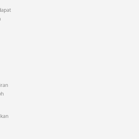
dapat
m
iran
uh
akan