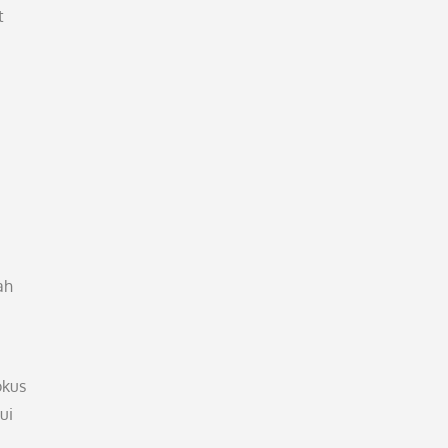
t
ah
okus
ui