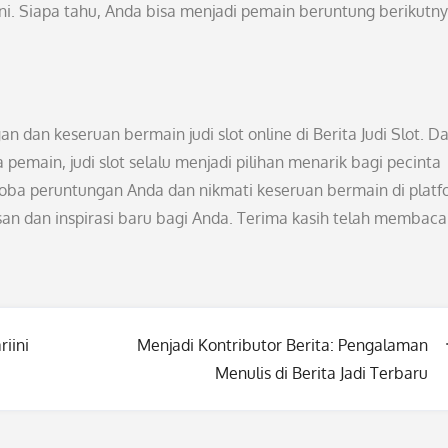
ni. Siapa tahu, Anda bisa menjadi pemain beruntung berikutny
an keseruan bermain judi slot online di Berita Judi Slot. Da
emain, judi slot selalu menjadi pilihan menarik bagi pecinta
coba peruntungan Anda dan nikmati keseruan bermain di platf
san dan inspirasi baru bagi Anda. Terima kasih telah membaca
iini
Menjadi Kontributor Berita: Pengalaman
Menulis di Berita Jadi Terbaru