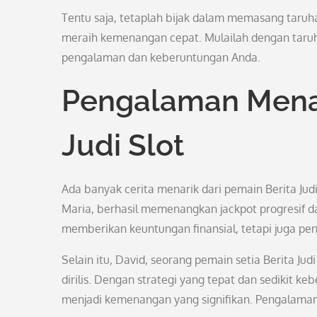
Tentu saja, tetaplah bijak dalam memasang taruh
meraih kemenangan cepat. Mulailah dengan taruh
pengalaman dan keberuntungan Anda.
Pengalaman Menari
Judi Slot
Ada banyak cerita menarik dari pemain Berita Jud
Maria, berhasil memenangkan jackpot progresif 
memberikan keuntungan finansial, tetapi juga pe
Selain itu, David, seorang pemain setia Berita Jud
dirilis. Dengan strategi yang tepat dan sedikit k
menjadi kemenangan yang signifikan. Pengalaman