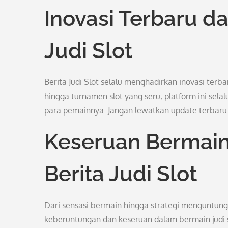
Inovasi Terbaru da
Judi Slot
Berita Judi Slot selalu menghadirkan inovasi terbaru
hingga turnamen slot yang seru, platform ini se
para pemainnya. Jangan lewatkan update terbaru u
Keseruan Bermain 
Berita Judi Slot
Dari sensasi bermain hingga strategi menguntung
keberuntungan dan keseruan dalam bermain judi s