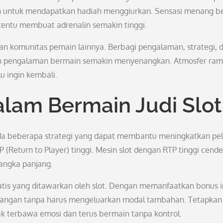
pan untuk mendapatkan hadiah menggiurkan. Sensasi menang b
entu membuat adrenalin semakin tinggi.
gan komunitas pemain lainnya. Berbagi pengalaman, strategi, 
kan pengalaman bermain semakin menyenangkan. Atmosfer ra
u ingin kembali.
lam Bermain Judi Slot
ada beberapa strategi yang dapat membantu meningkatkan pe
 (Return to Player) tinggi. Mesin slot dengan RTP tinggi cend
angka panjang.
ratis yang ditawarkan oleh slot. Dengan memanfaatkan bonus i
angan tanpa harus mengeluarkan modal tambahan. Tetapkan 
k terbawa emosi dan terus bermain tanpa kontrol.