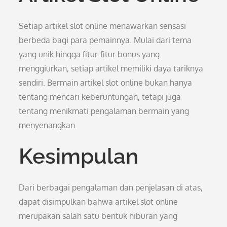
Setiap artikel slot online menawarkan sensasi
berbeda bagi para pemainnya. Mulai dari tema
yang unik hingga fitur-fitur bonus yang
menggiurkan, setiap artikel memiliki daya tariknya
sendiri. Bermain artikel slot online bukan hanya
tentang mencari keberuntungan, tetapi juga
tentang menikmati pengalaman bermain yang
menyenangkan.
Kesimpulan
Dari berbagai pengalaman dan penjelasan di atas,
dapat disimpulkan bahwa artikel slot online
merupakan salah satu bentuk hiburan yang