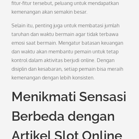
fitur-fitur tersebut, peluang untuk mendapatkan
kemenangan akan semakin besar.
Selain itu, penting juga untuk membatasi jumlah
taruhan dan waktu bermain agar tidak terbawa
emosi saat bermain. Mengatur batasan keuangan
dan waktu akan membantu pemain untuk tetap
kontrol dalam aktivitas berjudi online. Dengan
disiplin dan kesabaran, setiap pemain bisa meraih
kemenangan dengan lebih konsisten.
Menikmati Sensasi
Berbeda dengan
Artikel Slot Online