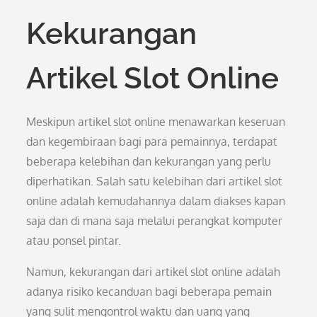
Kekurangan
Artikel Slot Online
Meskipun artikel slot online menawarkan keseruan
dan kegembiraan bagi para pemainnya, terdapat
beberapa kelebihan dan kekurangan yang perlu
diperhatikan. Salah satu kelebihan dari artikel slot
online adalah kemudahannya dalam diakses kapan
saja dan di mana saja melalui perangkat komputer
atau ponsel pintar.
Namun, kekurangan dari artikel slot online adalah
adanya risiko kecanduan bagi beberapa pemain
yang sulit mengontrol waktu dan uang yang