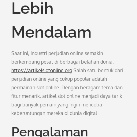
Lebih
Mendalam
Saat ini, industri perjudian online semakin
berkembang pesat di berbagai belahan dunia.
https://artikelslotonline.org
Salah satu bentuk dari
perjudian online yang cukup populer adalah
permainan slot online. Dengan beragam tema dan
fitur menarik, artikel slot online menjadi daya tarik
bagi banyak pemain yang ingin mencoba
keberuntungan mereka di dunia digital.
Pengalaman