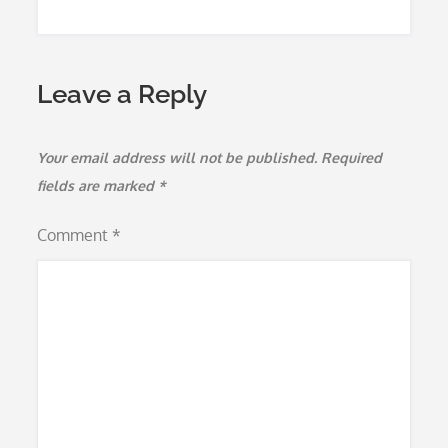
Leave a Reply
Your email address will not be published.
Required
fields are marked
*
Comment
*