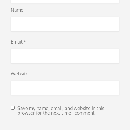
Name
*
Email
*
Website
Save my name, email, and website in this
browser for the next time I comment.