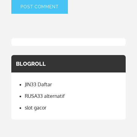
BLOGROLL
JIN33 Daftar
RUSA33 alternatif
slot gacor