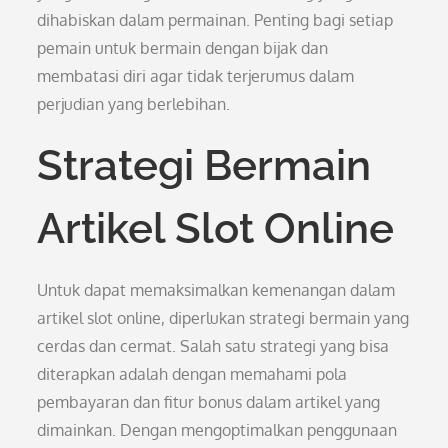
dihabiskan dalam permainan. Penting bagi setiap
pemain untuk bermain dengan bijak dan
membatasi diri agar tidak terjerumus dalam
perjudian yang berlebihan.
Strategi Bermain
Artikel Slot Online
Untuk dapat memaksimalkan kemenangan dalam
artikel slot online, diperlukan strategi bermain yang
cerdas dan cermat. Salah satu strategi yang bisa
diterapkan adalah dengan memahami pola
pembayaran dan fitur bonus dalam artikel yang
dimainkan. Dengan mengoptimalkan penggunaan