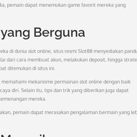
dia, pemain dapat menemukan game favorit mereka yang
 yang Berguna
a di dunia slot online, situs resmi Slot88 menyediakan pand
ai dari cara membuat akun, melakukan deposit, hingga strate
at ditemukan di situs ini.
 memahami mekanisme permainan slot online dengan baik
a diri. Selain itu, tips dan trik yang diberikan juga dapat
 kemenangan mereka.
kan, pemain dapat merasakan pengalaman bermain yang leb