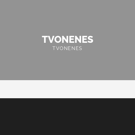
TVONENES
TVONENES