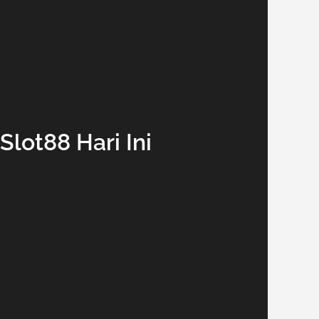
lot88 Hari Ini