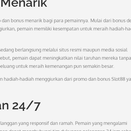
 Menarik
o dan bonus menarik bagi para pemainnya. Mulai dari bonus d
giurkan, pemain memiliki kesempatan untuk meraih hadiah-ha
dang berlangsung melalui situs resmi maupun media sosial
but, pemain dapat meningkatkan nilai taruhan mereka tanp
eluang untuk meraih kemenangan pun semakin besar.
 hadiah-hadiah menggiurkan dari promo dan bonus Slot88 y
an 24/7
pelanggan yang responsif dan ramah. Pemain yang mengalami