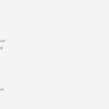
uan
gi
ih