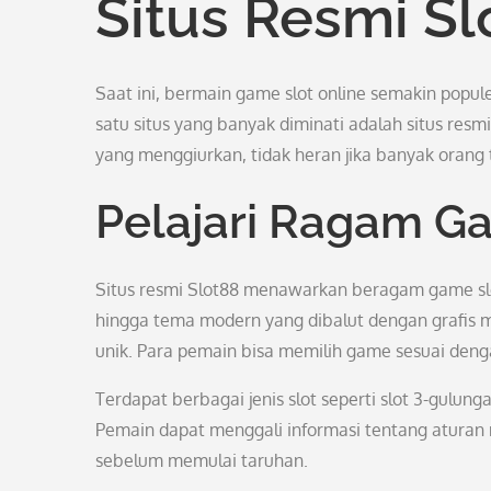
Situs Resmi Slo
Saat ini, bermain game slot online semakin popule
satu situs yang banyak diminati adalah situs r
yang menggiurkan, tidak heran jika banyak orang 
Pelajari Ragam G
Situs resmi Slot88 menawarkan beragam game slot
hingga tema modern yang dibalut dengan grafi
unik. Para pemain bisa memilih game sesuai deng
Terdapat berbagai jenis slot seperti slot 3-gulu
Pemain dapat menggali informasi tentang aturan 
sebelum memulai taruhan.