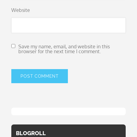
Website
Save my name, email, and website in this
browser for the next time I comment.
BLOGROLL