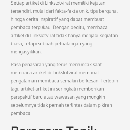
Setiap artikel di Linkslotviral memiliki kejutan
tersendiri, mulai dari fakta-fakta unik, tips berguna,
hingga cerita inspiratif yang dapat membuat
pembaca terpukau. Dengan begitu, membaca
artikel di Linkslotviral tidak hanya menjadi kegiatan
biasa, tetapi sebuah petualangan yang
mengasyikkan.
Rasa penasaran yang terus memuncak saat
membaca artikel di Linkslotviral membuat
pengalaman membaca semakin berkesan. Terlebih
lagi, artikel-artikel ini seringkali memberikan
perspektif baru atau wawasan yang mungkin
sebelumnya tidak pernah terlintas dalam pikiran
pembaca.