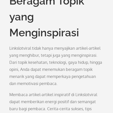
Beragam Topik
yang
Menginspirasi
Linkslotviral tidak hanya menyajikan artikel-artikel
yang menghibur, tetapi juga yang menginspirasi.
Dari topik kesehatan, teknologi, gaya hidup, hingga
opini, Anda dapat menemukan beragam topik
menarik yang dapat memperkaya pengetahuan
dan memotivasi pembaca.
Membaca artikel-artikel inspiratif di Linkslotviral
dapat memberikan energi positif dan semangat
baru bagi pembaca. Cerita-cerita sukses, tips