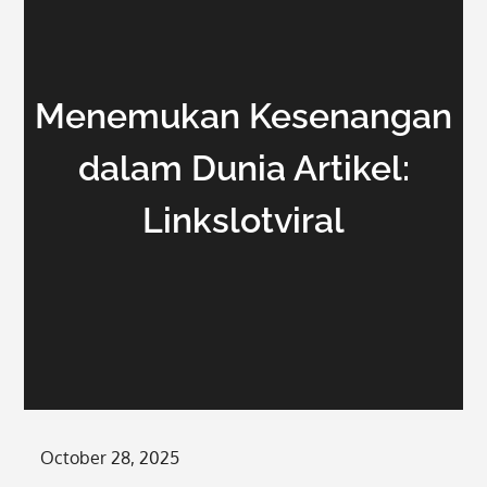
Menemukan Kesenangan
dalam Dunia Artikel:
Linkslotviral
Posted
October 28, 2025