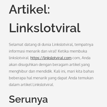
Artikel:
Linkslotviral
Selamat datang di dunia Linkslotviral, tempatnya
informasi menarik dan viral! Ketika membuka
linkslotviral.
https://linkslotviral.com
com, Anda
akan disuguhkan dengan beragam artikel yang
menghibur dan mendidik. Kali ini, mari kita bahas
beberapa hal menarik yang dapat Anda temukan
dalam artikel Linkslotviral.
Serunya