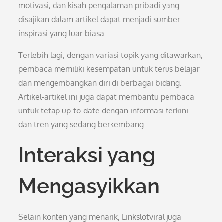
motivasi, dan kisah pengalaman pribadi yang
disajikan dalam artikel dapat menjadi sumber
inspirasi yang luar biasa.
Terlebih lagi, dengan variasi topik yang ditawarkan,
pembaca memiliki kesempatan untuk terus belajar
dan mengembangkan diri di berbagai bidang.
Artikel-artikel ini juga dapat membantu pembaca
untuk tetap up-to-date dengan informasi terkini
dan tren yang sedang berkembang.
Interaksi yang
Mengasyikkan
Selain konten yang menarik, Linkslotviral juga