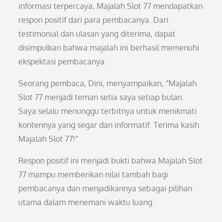
informasi terpercaya, Majalah Slot 77 mendapatkan
respon positif dari para pembacanya. Dari
testimonial dan ulasan yang diterima, dapat
disimpulkan bahwa majalah ini berhasil memenuhi
ekspektasi pembacanya.
Seorang pembaca, Dini, menyampaikan, “Majalah
Slot 77 menjadi teman setia saya setiap bulan.
Saya selalu menunggu terbitnya untuk menikmati
kontennya yang segar dan informatif. Terima kasih
Majalah Slot 77!”
Respon positif ini menjadi bukti bahwa Majalah Slot
77 mampu memberikan nilai tambah bagi
pembacanya dan menjadikannya sebagai pilihan
utama dalam menemani waktu luang.