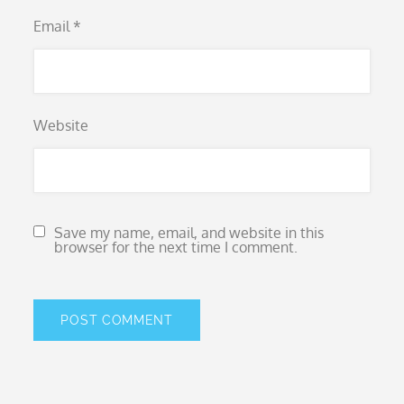
Email
*
Website
Save my name, email, and website in this
browser for the next time I comment.