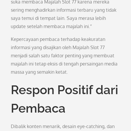
suka membaca Majalah Slot 77 karena mereka
sering menghadirkan informasi terbaru yang tidak
saya temui di tempat lain. Saya merasa lebih
update setelah membaca majalah ini.”
Kepercayaan pembaca terhadap keakuratan
informasi yang disajikan oleh Majalah Slot 77
menjadi salah satu faktor penting yang membuat
majalah ini tetap eksis di tengah persaingan media
massa yang semakin ketat.
Respon Positif dari
Pembaca
Dibalik konten menarik, desain eye-catching, dan