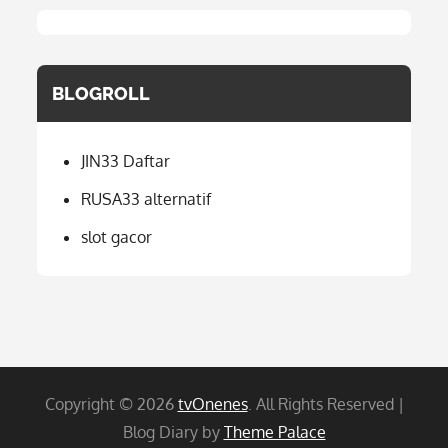
BLOGROLL
JIN33 Daftar
RUSA33 alternatif
slot gacor
Copyright © 2026
tvOnenes
. All Rights Reserved |
Blog Diary by
Theme Palace