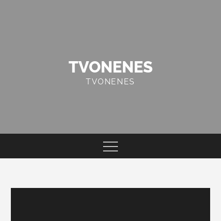
Skip
to
content
TVONENES
TVONENES