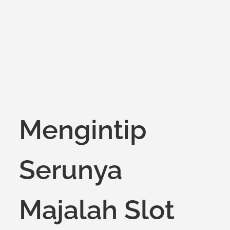
on
Mengintip
Serunya
Majalah Slot