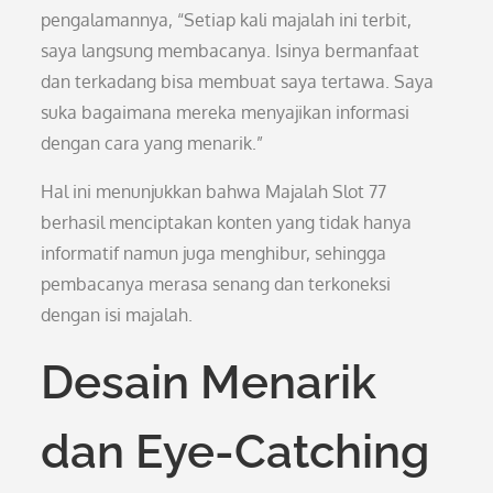
pengalamannya, “Setiap kali majalah ini terbit,
saya langsung membacanya. Isinya bermanfaat
dan terkadang bisa membuat saya tertawa. Saya
suka bagaimana mereka menyajikan informasi
dengan cara yang menarik.”
Hal ini menunjukkan bahwa Majalah Slot 77
berhasil menciptakan konten yang tidak hanya
informatif namun juga menghibur, sehingga
pembacanya merasa senang dan terkoneksi
dengan isi majalah.
Desain Menarik
dan Eye-Catching