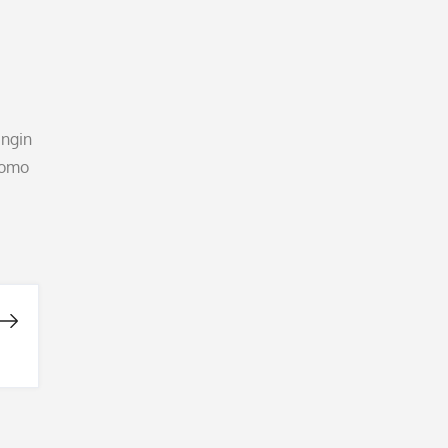
ingin
romo