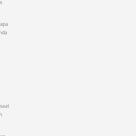
a.
rapa
Anda
 saat
h