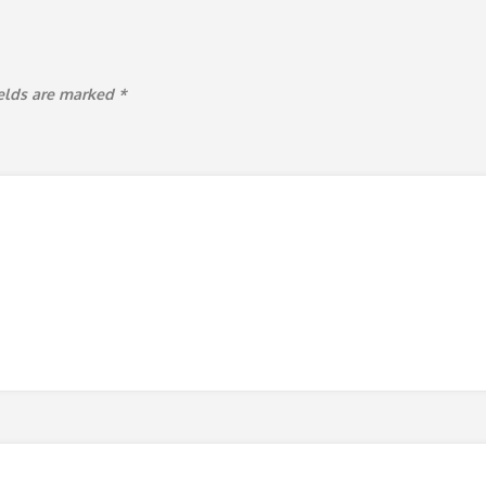
ields are marked
*