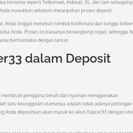
 ternama seperti Telkomsel, Indosat, XL, dan lain sebagainy
Anda masukkan sebelum melanjutkan proses deposit.
ar, Anda tinggal menekan tombol konfirmasi dan tunggu bebe
ulsa Anda. Proses ini biasanya berlangsung cepat, sehingga 
lai bertransaksi dengan lancar.
r33 dalam Deposit
ng membuat pengguna betah dan nyaman menggunakan
alah satu keunggulan utamanya adalah tidak adanya potongan
yang Anda depositkan akan masuk ke akun Topcer33 dengan utu