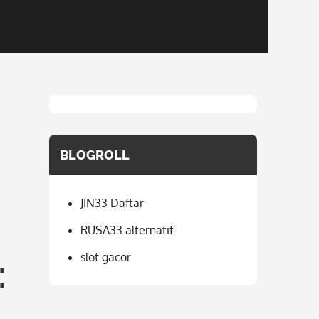
BLOGROLL
JIN33 Daftar
RUSA33 alternatif
slot gacor
: