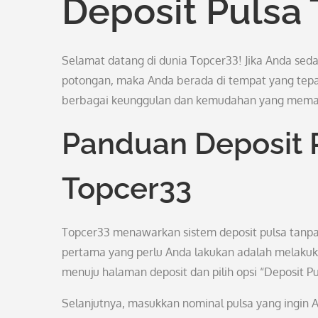
Deposit Pulsa
Selamat datang di dunia Topcer33! Jika Anda sed
potongan, maka Anda berada di tempat yang tep
berbagai keunggulan dan kemudahan yang memanj
Panduan Deposit 
Topcer33
Topcer33 menawarkan sistem deposit pulsa tanp
pertama yang perlu Anda lakukan adalah melakuka
menuju halaman deposit dan pilih opsi “Deposit Pu
Selanjutnya, masukkan nominal pulsa yang ingin 