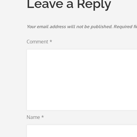
Leave a Reply
Your email address will not be published.
Required f
Comment
*
Name
*