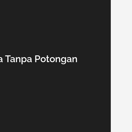
a Tanpa Potongan