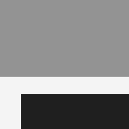
Skip
to
content