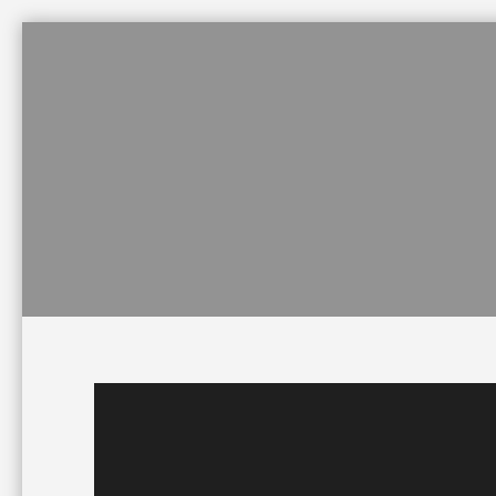
Skip
to
content