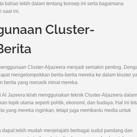
ta bahas lebih dalam tentang konsep ini serta bagaimana
saat ini.
unaan Cluster-
Berita
 penggunaan Cluster-Aljazeera menjadi semakin penting. Deng
dapat mengelompokkan berita-berita mereka ke dalam kluster y
berita yang menarik minat mereka.
ti Al Jazeera telah menggunakan teknik Cluster-Aljazeera dala
n topik utama seperti politik, ekonomi, dan budaya. Hal ini tid
a yang mereka inginkan, tetapi juga membantu media untuk
 dapat lebih mudah menjelajahi berbagai sudut pandang dan