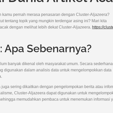
 kamu pernah merasa penasaran dengan Cluster-Aljazeera?
ut tentang topik yang mungkin terdengar asing ini? Mari kita
 acak dengan melihat lebih dekat Cluster-Aljazeera.
https://clust
a: Apa Sebenarnya?
belum banyak dikenal oleh masyarakat umum. Secara sederhana
ng digunakan dalam analisis data untuk mengelompokkan data
a.
a juga sering dikaitkan dengan pengelompokan berita atau info
urnalisme, Cluster-Aljazeera dapat digunakan untuk mengelompo
entu, sehingga memudahkan pembaca untuk menemukan informasi 