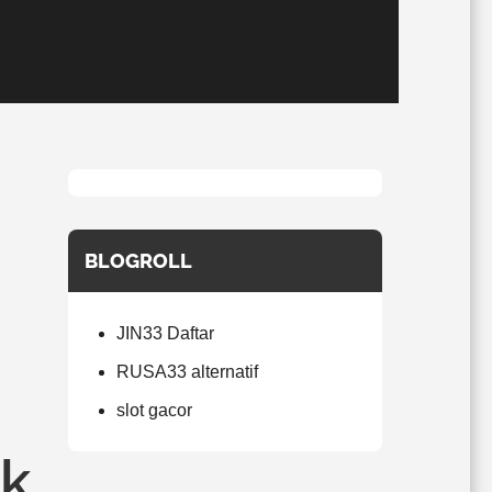
BLOGROLL
JIN33 Daftar
RUSA33 alternatif
slot gacor
ak