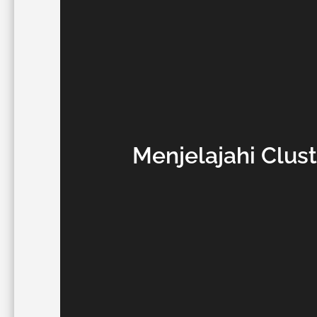
Menjelajahi Clus