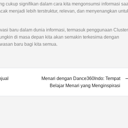
g cukup signifikan dalam cara kita mengonsumsi informasi saat
acak menjadi lebih terstruktur, relevan, dan menyenangkan untu
novasi baru dalam dunia informasi, termasuk penggunaan Cluster
mungkin di masa depan kita akan semakin terkesima dengan
wasan baru bagi kita semua.
jual
Menari dengan Dance360Indo: Tempat
Belajar Menari yang Menginspirasi