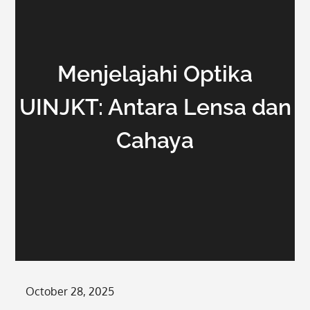
Menjelajahi Optika
UINJKT: Antara Lensa dan
Cahaya
Posted
October 28, 2025