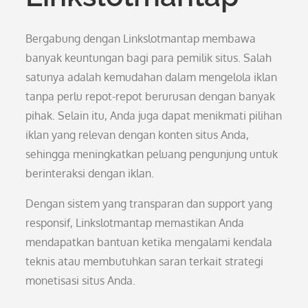
Bergabung dengan Linkslotmantap membawa
banyak keuntungan bagi para pemilik situs. Salah
satunya adalah kemudahan dalam mengelola iklan
tanpa perlu repot-repot berurusan dengan banyak
pihak. Selain itu, Anda juga dapat menikmati pilihan
iklan yang relevan dengan konten situs Anda,
sehingga meningkatkan peluang pengunjung untuk
berinteraksi dengan iklan.
Dengan sistem yang transparan dan support yang
responsif, Linkslotmantap memastikan Anda
mendapatkan bantuan ketika mengalami kendala
teknis atau membutuhkan saran terkait strategi
monetisasi situs Anda.