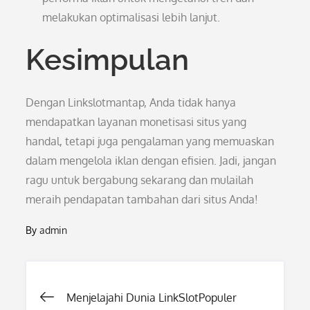
melakukan optimalisasi lebih lanjut.
Kesimpulan
Dengan Linkslotmantap, Anda tidak hanya
mendapatkan layanan monetisasi situs yang
handal, tetapi juga pengalaman yang memuaskan
dalam mengelola iklan dengan efisien. Jadi, jangan
ragu untuk bergabung sekarang dan mulailah
meraih pendapatan tambahan dari situs Anda!
By
admin
Post
Menjelajahi Dunia LinkSlotPopuler