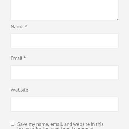
Name
*
Email
*
Website
Save my name, email, and website in this
browser for the next time I comment.