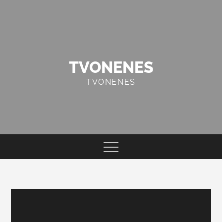
Skip
to
content
TVONENES
TVONENES