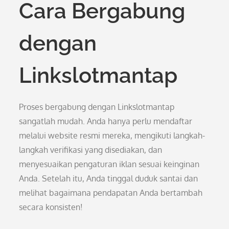
Cara Bergabung
dengan
Linkslotmantap
Proses bergabung dengan Linkslotmantap
sangatlah mudah. Anda hanya perlu mendaftar
melalui website resmi mereka, mengikuti langkah-
langkah verifikasi yang disediakan, dan
menyesuaikan pengaturan iklan sesuai keinginan
Anda. Setelah itu, Anda tinggal duduk santai dan
melihat bagaimana pendapatan Anda bertambah
secara konsisten!