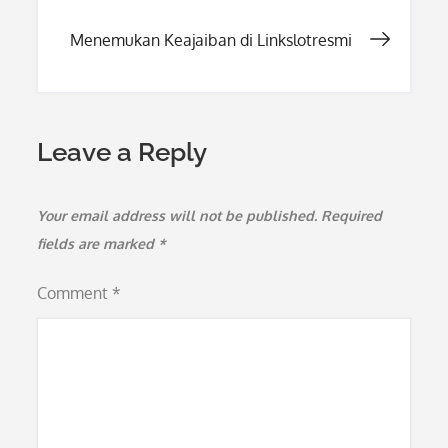
navigation
Menemukan Keajaiban di Linkslotresmi
Leave a Reply
Your email address will not be published.
Required
fields are marked
*
Comment
*