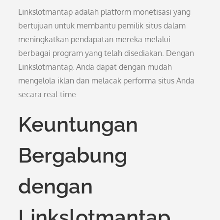
Linkslotmantap adalah platform monetisasi yang
bertujuan untuk membantu pemilik situs dalam
meningkatkan pendapatan mereka melalui
berbagai program yang telah disediakan. Dengan
Linkslotmantap, Anda dapat dengan mudah
mengelola iklan dan melacak performa situs Anda
secara real-time.
Keuntungan
Bergabung
dengan
Linkslotmantap