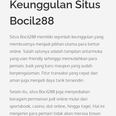
Keunggulan Situs
Bocil288
Situs Bocil288 memiliki sejumlah keunggulan yang
membuatnya menjadi pilihan utama para bettor
online. Salah satunya adalah tampilan antarmuka
yang user-friendly sehingga memudahkan para
pemain, baik yang baru maupun yang sudah
berpengalaman. Fitur transaksi yang cepat dan
aman juga menjadi daya tarik tersendiri.
Selain itu, situs Bocil288 juga menyediakan
beragam permainan judi online mulai dari
sportsbook, casino, slot online, hingga togel. Hal ini
menjamin para pemain tidak akan merasa bosan