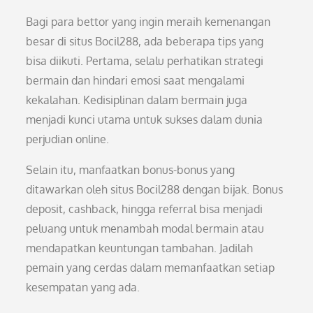
Bagi para bettor yang ingin meraih kemenangan
besar di situs Bocil288, ada beberapa tips yang
bisa diikuti. Pertama, selalu perhatikan strategi
bermain dan hindari emosi saat mengalami
kekalahan. Kedisiplinan dalam bermain juga
menjadi kunci utama untuk sukses dalam dunia
perjudian online.
Selain itu, manfaatkan bonus-bonus yang
ditawarkan oleh situs Bocil288 dengan bijak. Bonus
deposit, cashback, hingga referral bisa menjadi
peluang untuk menambah modal bermain atau
mendapatkan keuntungan tambahan. Jadilah
pemain yang cerdas dalam memanfaatkan setiap
kesempatan yang ada.