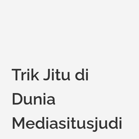
on
Trik Jitu di
Dunia
Mediasitusjudi