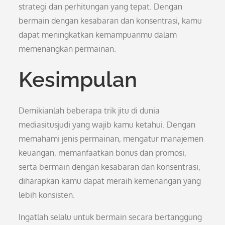
strategi dan perhitungan yang tepat. Dengan
bermain dengan kesabaran dan konsentrasi, kamu
dapat meningkatkan kemampuanmu dalam
memenangkan permainan.
Kesimpulan
Demikianlah beberapa trik jitu di dunia
mediasitusjudi yang wajib kamu ketahui. Dengan
memahami jenis permainan, mengatur manajemen
keuangan, memanfaatkan bonus dan promosi,
serta bermain dengan kesabaran dan konsentrasi,
diharapkan kamu dapat meraih kemenangan yang
lebih konsisten.
Ingatlah selalu untuk bermain secara bertanggung