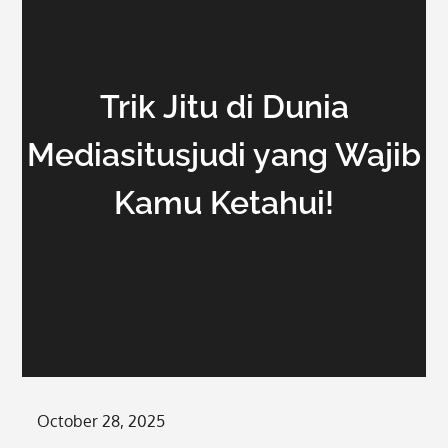
Trik Jitu di Dunia
Mediasitusjudi yang Wajib
Kamu Ketahui!
Posted
October 28, 2025