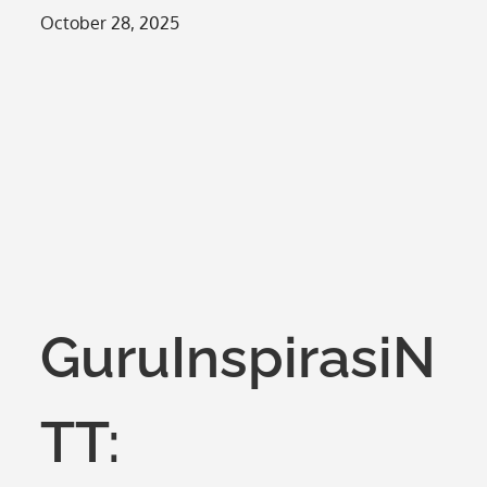
Posted
October 28, 2025
on
GuruInspirasiN
TT: