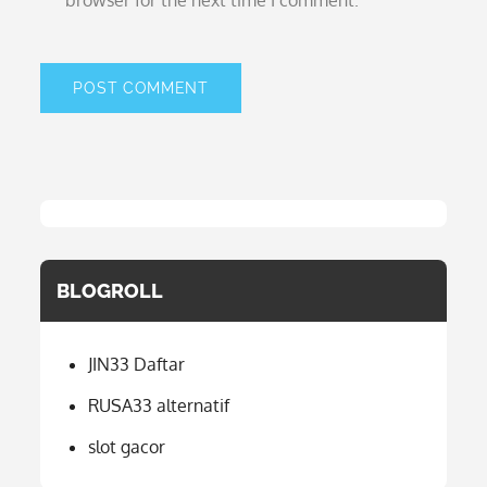
browser for the next time I comment.
BLOGROLL
JIN33 Daftar
RUSA33 alternatif
slot gacor