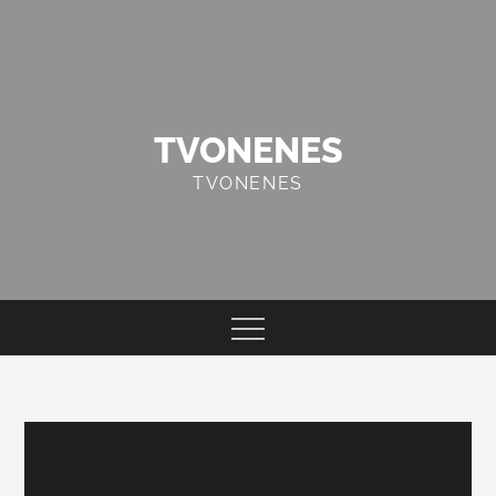
Skip
to
content
TVONENES
TVONENES