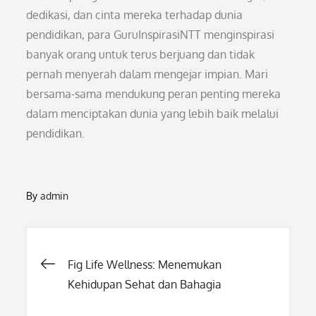
dedikasi, dan cinta mereka terhadap dunia
pendidikan, para GuruInspirasiNTT menginspirasi
banyak orang untuk terus berjuang dan tidak
pernah menyerah dalam mengejar impian. Mari
bersama-sama mendukung peran penting mereka
dalam menciptakan dunia yang lebih baik melalui
pendidikan.
By
admin
Post
Fig Life Wellness: Menemukan
Kehidupan Sehat dan Bahagia
navigation