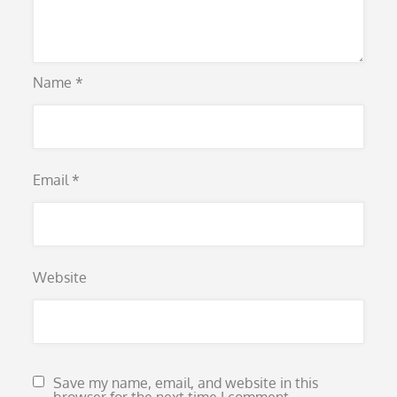
Name
*
Email
*
Website
Save my name, email, and website in this