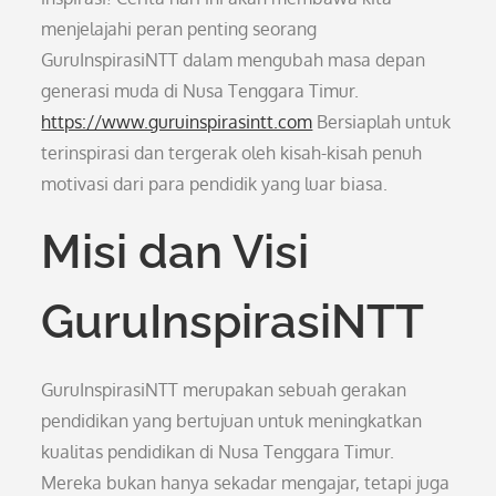
menjelajahi peran penting seorang
GuruInspirasiNTT dalam mengubah masa depan
generasi muda di Nusa Tenggara Timur.
https://www.guruinspirasintt.com
Bersiaplah untuk
terinspirasi dan tergerak oleh kisah-kisah penuh
motivasi dari para pendidik yang luar biasa.
Misi dan Visi
GuruInspirasiNTT
GuruInspirasiNTT merupakan sebuah gerakan
pendidikan yang bertujuan untuk meningkatkan
kualitas pendidikan di Nusa Tenggara Timur.
Mereka bukan hanya sekadar mengajar, tetapi juga