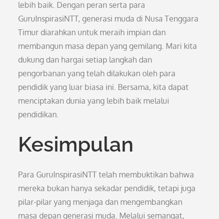
lebih baik. Dengan peran serta para
GuruInspirasiNTT, generasi muda di Nusa Tenggara
Timur diarahkan untuk meraih impian dan
membangun masa depan yang gemilang. Mari kita
dukung dan hargai setiap langkah dan
pengorbanan yang telah dilakukan oleh para
pendidik yang luar biasa ini. Bersama, kita dapat
menciptakan dunia yang lebih baik melalui
pendidikan.
Kesimpulan
Para GuruInspirasiNTT telah membuktikan bahwa
mereka bukan hanya sekadar pendidik, tetapi juga
pilar-pilar yang menjaga dan mengembangkan
masa depan generasi muda. Melalui semangat,