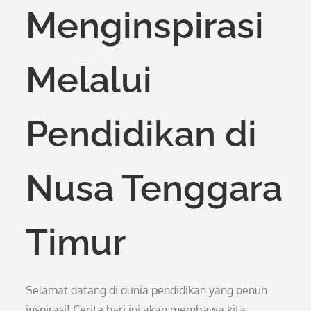
Menginspirasi
Melalui
Pendidikan di
Nusa Tenggara
Timur
Selamat datang di dunia pendidikan yang penuh
inspirasi! Cerita hari ini akan membawa kita