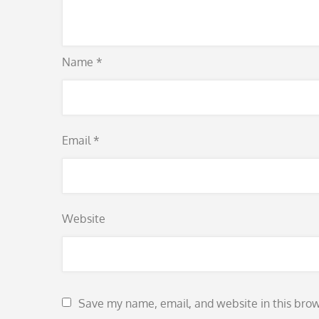
Name
*
Email
*
Website
Save my name, email, and website in this brow