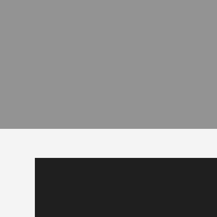
Skip
to
content