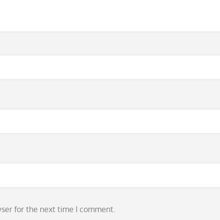
ser for the next time I comment.