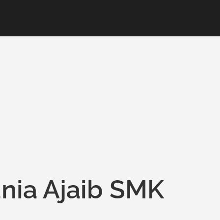
nia Ajaib SMK