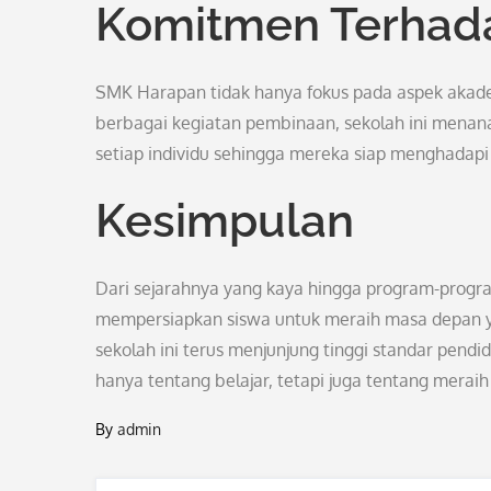
Komitmen Terhada
SMK Harapan tidak hanya fokus pada aspek akadem
berbagai kegiatan pembinaan, sekolah ini menanam
setiap individu sehingga mereka siap menghadapi
Kesimpulan
Dari sejarahnya yang kaya hingga program-pro
mempersiapkan siswa untuk meraih masa depan y
sekolah ini terus menjunjung tinggi standar pen
hanya tentang belajar, tetapi juga tentang merai
By
admin