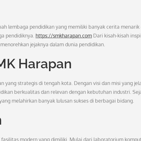
ah lembaga pendidikan yang memiliki banyak cerita menarik
ga pendidiknya.
https://smkharapan.com
Dari kisah-kisah inspi
menorehkan jejaknya dalam dunia pendidikan.
SMK Harapan
yang strategis di tengah kota. Dengan visi dan misi yang jela
ikan berkualitas dan relevan dengan kebutuhan industri. Sej
yang melahirkan banyak lulusan sukses di berbagai bidang.
n
asilitas modern yang dimiliki. Mulai dari laboratorium kompu