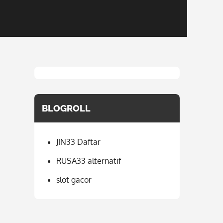
BLOGROLL
JIN33 Daftar
RUSA33 alternatif
slot gacor