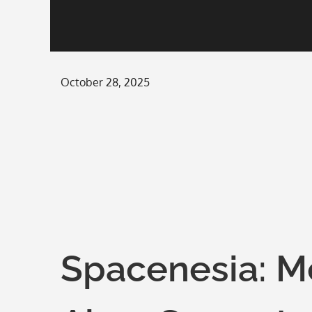
Posted
October 28, 2025
on
Spacenesia: M