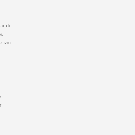
ar di
a,
dahan
k
ri