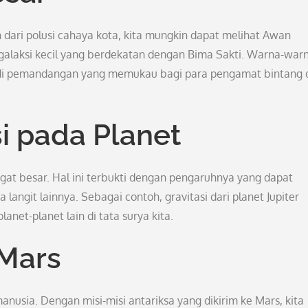
h dari polusi cahaya kota, kita mungkin dapat melihat Awan
galaksi kecil yang berdekatan dengan Bima Sakti. Warna-warn
jadi pemandangan yang memukau bagi para pengamat bintang 
i pada Planet
gat besar. Hal ini terbukti dengan pengaruhnya yang dapat
ngit lainnya. Sebagai contoh, gravitasi dari planet Jupiter
net-planet lain di tata surya kita.
 Mars
anusia. Dengan misi-misi antariksa yang dikirim ke Mars, kita